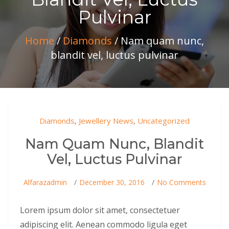
Pulvinar
Home
/
Diamonds
/ Nam quam nunc,
blandit vel, luctus pulvinar
Diamonds
Jewellery News
Uncategorized
,
,
Nam Quam Nunc, Blandit
Vel, Luctus Pulvinar
On
Alfarazadmin
December 30, 2016
No Comments
Nam
Qua
Nunc
Lorem ipsum dolor sit amet, consectetuer
Bland
adipiscing elit. Aenean commodo ligula eget
Vel,