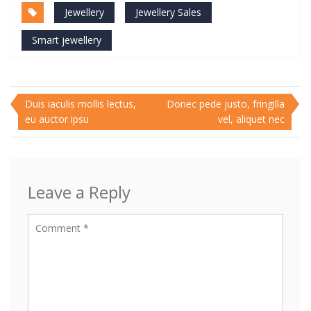
Jewellery
Jewellery Sales
Smart jewellery
Post
Duis iaculis mollis lectus,
Donec pede justo, fringilla
eu auctor ipsu
vel, aliquet nec
navigation
Leave a Reply